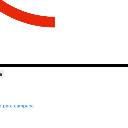
a
o para campana