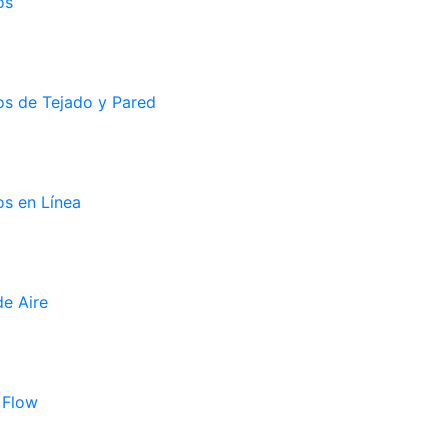
os
os de Tejado y Pared
s en Línea
e Aire
 Flow