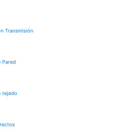
on Transmisión
e Pared
 tejado
rectos