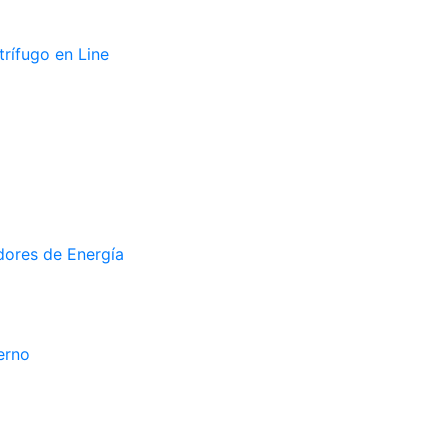
rífugo en Line
ores de Energía
erno