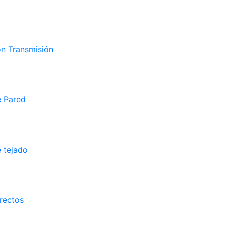
on Transmisión
e Pared
 tejado
rectos