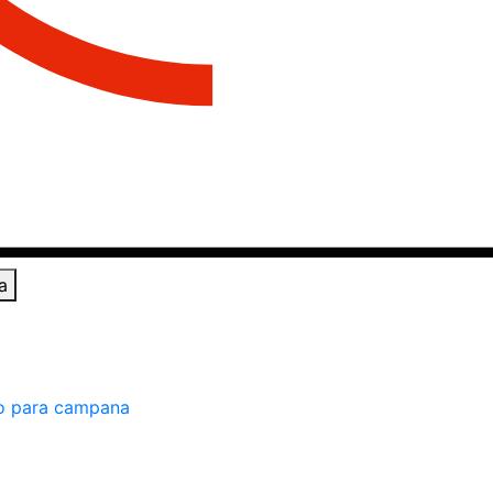
a
o para campana