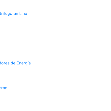
rífugo en Line
ores de Energía
erno