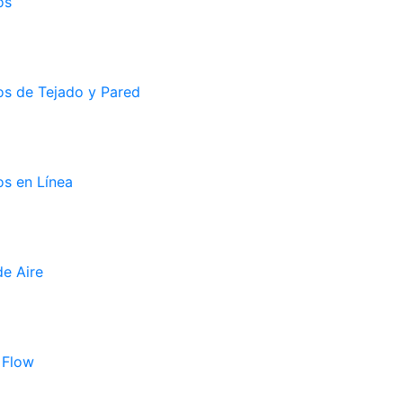
os
os de Tejado y Pared
s en Línea
e Aire
 Flow