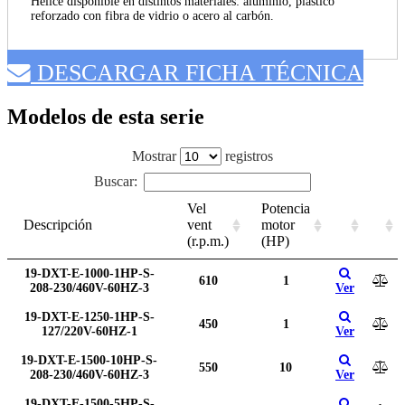
Hélice disponible en distintos materiales: aluminio, plástico
reforzado con fibra de vidrio o acero al carbón.
DESCARGAR FICHA TÉCNICA
Modelos de esta serie
Mostrar
registros
Buscar:
Vel
Potencia
Descripción
vent
motor
(r.p.m.)
(HP)
19-DXT-E-1000-1HP-S-
610
1
208-230/460V-60HZ-3
Ver
19-DXT-E-1250-1HP-S-
450
1
127/220V-60HZ-1
Ver
19-DXT-E-1500-10HP-S-
550
10
208-230/460V-60HZ-3
Ver
19-DXT-E-1500-5HP-S-