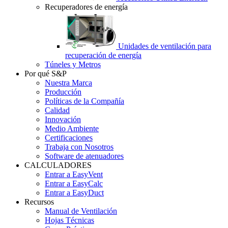
Recuperadores de energía
Unidades de ventilación para
recuperación de energía
Túneles y Metros
Por qué S&P
Nuestra Marca
Producción
Políticas de la Compañía
Calidad
Innovación
Medio Ambiente
Certificaciones
Trabaja con Nosotros
Software de atenuadores
CALCULADORES
Entrar a EasyVent
Entrar a EasyCalc
Entrar a EasyDuct
Recursos
Manual de Ventilación
Hojas Técnicas