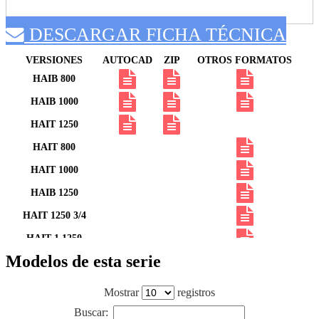
DESCARGAR FICHA TÉCNICA
VERSIONES
AUTOCAD
ZIP
OTROS FORMATOS
HAIB 800
HAIB 1000
HAIT 1250
HAIT 800
HAIT 1000
HAIB 1250
HAIT 1250 3/4
HAIT 1 1250
Modelos de esta serie
HAIT 2 1250
HAIT 3 1250
Mostrar
registros
Buscar: