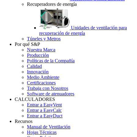
Recuperadores de energía
Unidades de ventilación para
recuperación de energía
Túneles y Metros
Por qué S&P
Nuestra Marca
Producción
Políticas de la Compañía
Calidad
Innovación
Medio Ambiente
Certificaciones
Trabaja con Nosotros
Software de atenuadores
CALCULADORES
Entrar a EasyVent
Entrar a EasyCalc
Entrar a EasyDuct
Recursos
Manual de Ventilación
Hojas Técnicas