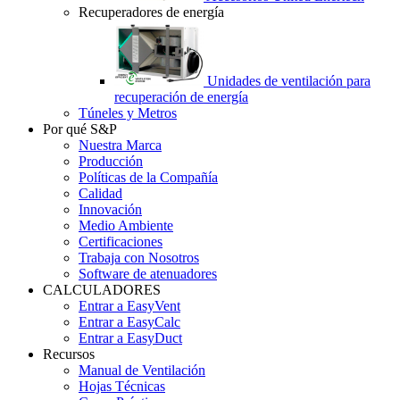
Recuperadores de energía
Unidades de ventilación para
recuperación de energía
Túneles y Metros
Por qué S&P
Nuestra Marca
Producción
Políticas de la Compañía
Calidad
Innovación
Medio Ambiente
Certificaciones
Trabaja con Nosotros
Software de atenuadores
CALCULADORES
Entrar a EasyVent
Entrar a EasyCalc
Entrar a EasyDuct
Recursos
Manual de Ventilación
Hojas Técnicas